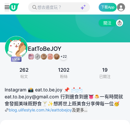
下載App
關注
EatToBeJOY
+
22
262
1202
19
帖文
粉絲
已關注
Instagram 📸 eat.to.be.joy 📌 📩📩
eat.to.be.joy@gmail.com 行到邊食到邊👅🍮一有時間就
會發掘美味既野食🍸✨想將世上既美食分享俾每一位🥳
blog.ulifestyle.com.hk/eattobejoy
及更多…