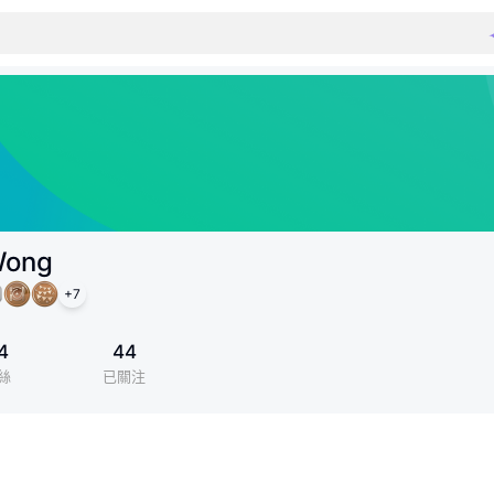
Wong
+
7
4
44
絲
已關注