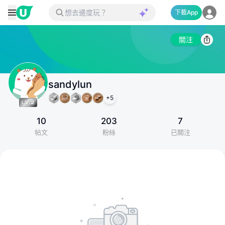
下載App
關注
sandylun
+
5
10
203
7
帖文
粉絲
已關注