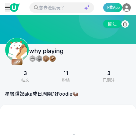
下載App
關注
why playing
3
11
3
帖文
粉絲
已關注
星級貓奴aka成日周圍飛Foodie🦦