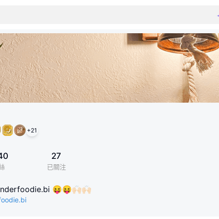
+
21
40
27
絲
已關注
derfoodie.bi 😝😝🙌🏻🙌🏻
oodie.bi