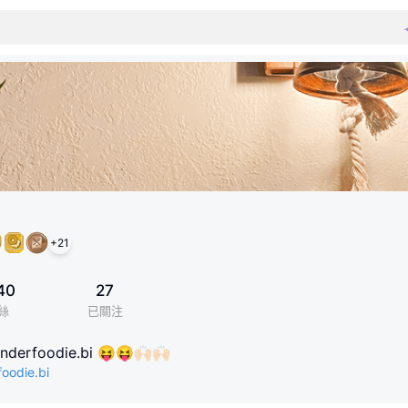
+
21
40
27
絲
已關注
derfoodie.bi 😝😝🙌🏻🙌🏻
oodie.bi