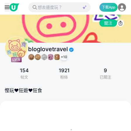
下載App
關注
bloglovetravel
+
10
154
1921
9
帖文
粉絲
已關注
慳玩♥狂遊♥狂食