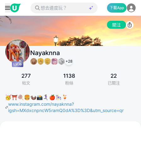
下載App
關注
Nayaknna
+
28
277
1138
22
帖文
粉絲
已關注
🥳⛩️🍭🍔🦦📸🏃🏻‍♀️‍➡️🍎🎠🍹
www.instagram.com/nayaknna?
igsh=MXdxcnpncW5ramQ0dA%3D%3D&utm_source=qr