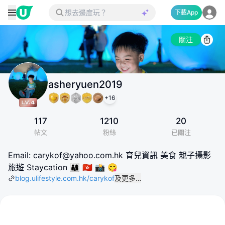
下載App
關注
asheryuen2019
+
16
117
1210
20
帖文
粉絲
已關注
Email: carykof@yahoo.com.hk 育兒資訊 美食 親子攝影
旅遊 Staycation 👨‍👩‍👦 🇭🇰 📸 😋
blog.ulifestyle.com.hk/carykof
及更多…