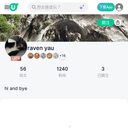
下載App
關注
raven yau
+
16
56
1240
3
帖文
粉絲
已關注
hi and bye