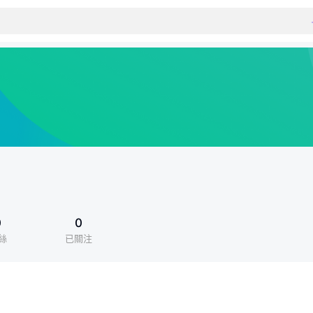
0
0
絲
已關注