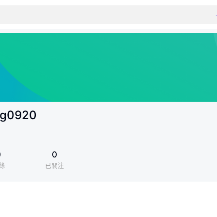
ng0920
0
0
絲
已關注