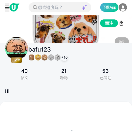
下載App
關注
bafu123
+
10
40
21
53
帖文
粉絲
已關注
Hi