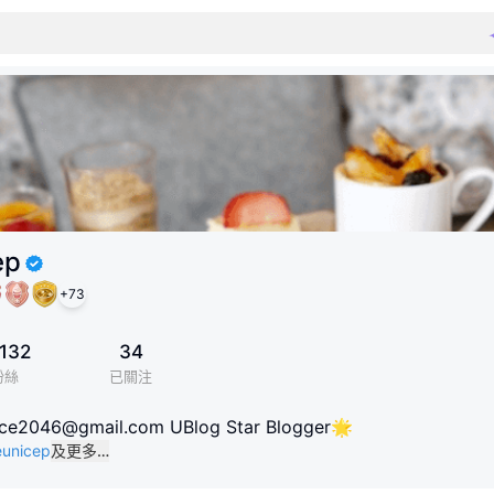
ep
+
73
132
34
粉絲
已關注
ice2046@gmail.com UBlog Star Blogger🌟
eunicep
及更多…