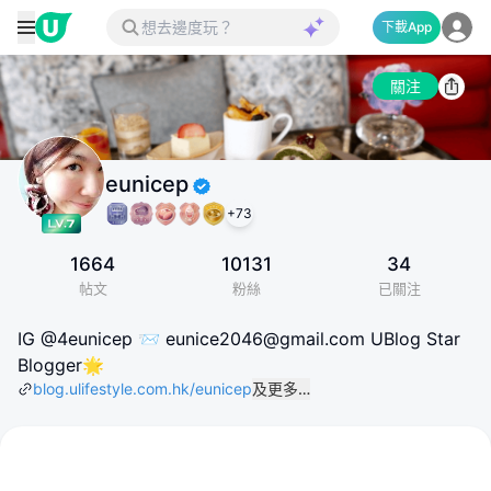
下載App
關注
eunicep
+
73
1664
10131
34
帖文
粉絲
已關注
IG @4eunicep 📨 eunice2046@gmail.com UBlog Star
Blogger🌟
blog.ulifestyle.com.hk/eunicep
及更多…