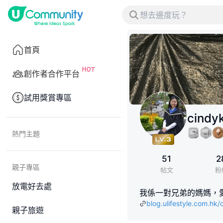
首頁
創作者合作平台
試用獎賞專區
cindy
熱門主題
51
2
親子專區
帖文
粉
放電好去處
我係一對兄弟的媽媽，
blog.ulifestyle.com.hk
親子旅遊