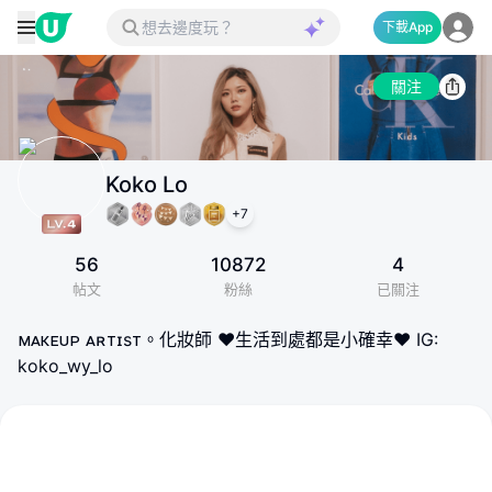
下載App
關注
Koko Lo
+
7
56
10872
4
帖文
粉絲
已關注
ᴍᴀᴋᴇᴜᴘ ᴀʀᴛɪsᴛ。化妝師 ❤生活到處都是小確幸❤ IG:
koko_wy_lo