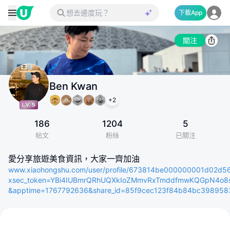
下載App
關注
Ben Kwan
+
2
186
1204
5
帖文
粉絲
已關注
愛分享旅遊美食資訊，大家一齊加油
www.xiaohongshu.com/user/profile/673814be000000001d02d5
xsec_token=YBi4IUBmrQRhUQXkIoZMmvRxTmddfmwKQGpN4o8s1
&apptime=1767792636&share_id=85f9cec123f84b84bc398958