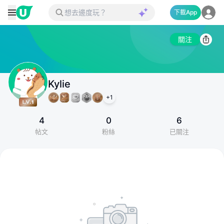
下載App
關注
Kylie
+
1
4
0
6
帖文
粉絲
已關注