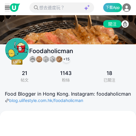
下載App
關注
Foodaholicman
+
15
21
1143
18
帖文
粉絲
已關注
Food Blogger in Hong Kong. Instagram: foodaholicman
blog.ulifestyle.com.hk/foodaholicman