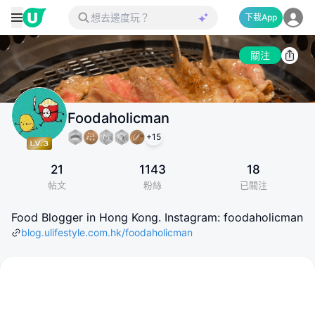
下載App
關注
Foodaholicman
+
15
21
1143
18
帖文
粉絲
已關注
Food Blogger in Hong Kong. Instagram: foodaholicman
blog.ulifestyle.com.hk/foodaholicman