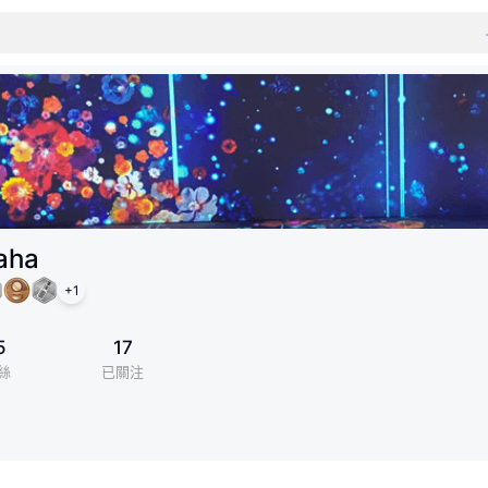
haha
+
1
5
17
絲
已關注