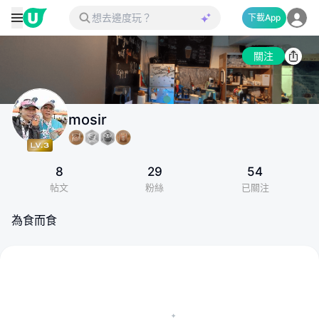
下載App
關注
mosir
8
29
54
帖文
粉絲
已關注
為食而食