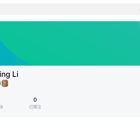
ng Li
1
0
絲
已關注