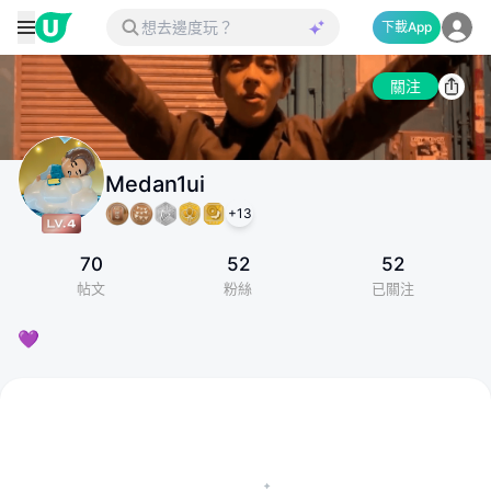
下載App
關注
Medan1ui
+
13
70
52
52
帖文
粉絲
已關注
💜