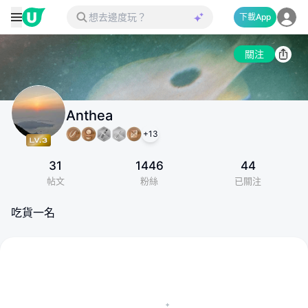
下載App
關注
Anthea
+
13
31
1446
44
帖文
粉絲
已關注
吃貨一名