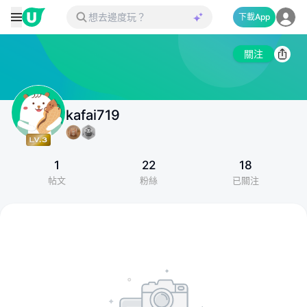
下載App
關注
kafai719
1
22
18
帖文
粉絲
已關注