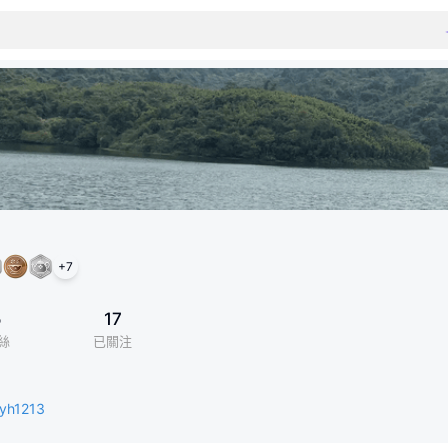
+
7
5
17
絲
已關注
tyh1213