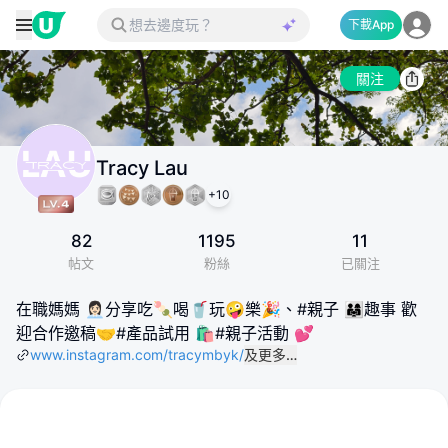
下載App
關注
Tracy Lau
+
10
82
1195
11
帖文
粉絲
已關注
在職媽媽 👩🏻‍💼分享吃🍡喝🥤玩🤪樂🎉、#親子 👨‍👩‍👧趣事 歡
迎合作邀稿🤝#產品試用 🛍#親子活動 💕
www.instagram.com/tracymbyk/
及更多…