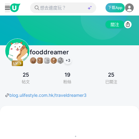
下載App
關注
fooddreamer
+
3
25
19
25
帖文
粉絲
已關注
blog.ulifestyle.com.hk/traveldreamer3