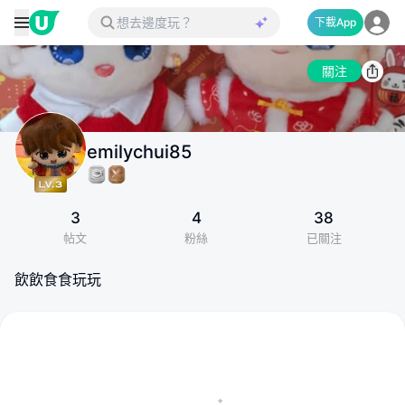
下載App
關注
emilychui85
3
4
38
帖文
粉絲
已關注
飲飲食食玩玩