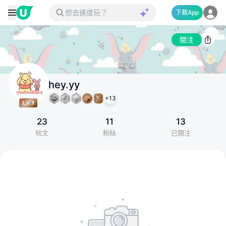
下載App
關注
hey.yy
+
13
23
11
13
帖文
粉絲
已關注