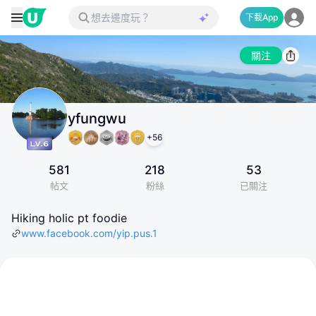
下載App
關注
yfungwu
+
56
581
218
53
帖文
粉絲
已關注
Hiking holic pt foodie
www.facebook.com/yip.pus.1