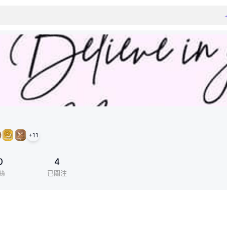
+
11
0
4
絲
已關注