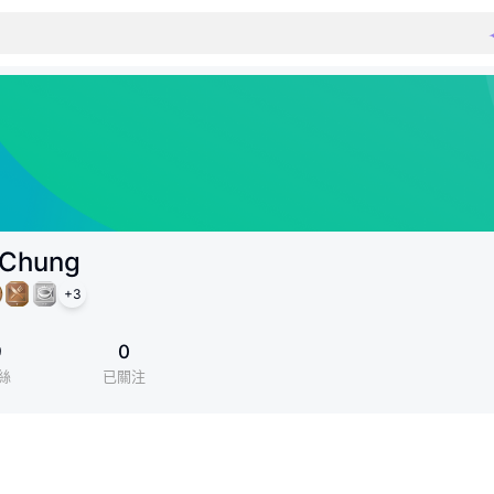
a Chung
+
3
9
0
絲
已關注