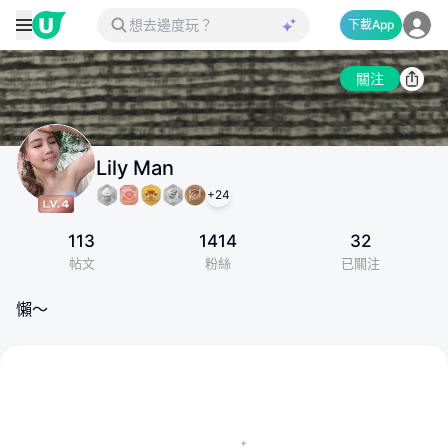
下載App
關注
Lily Man
+
24
113
1414
32
帖文
粉絲
已關注
懶～