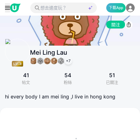
下載App
關注
Mei Ling Lau
+
7
41
54
51
帖文
粉絲
已關注
hi every body I am mei ling ,I live in hong kong