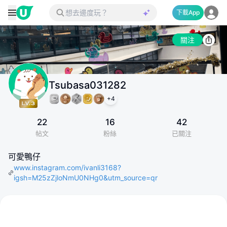
下載App
關注
Tsubasa031282
+
4
22
16
42
帖文
粉絲
已關注
可愛鴨仔
www.instagram.com/ivanli3168?
igsh=M25zZjloNmU0NHg0&utm_source=qr