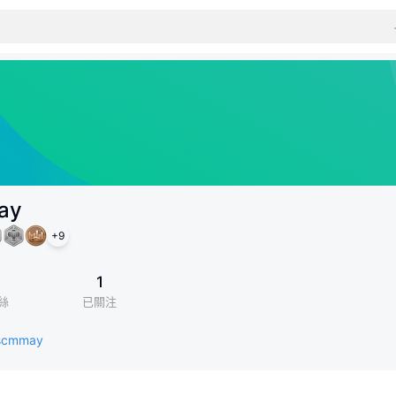
ay
+
9
1
1
絲
已關注
/scmmay