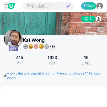
下載App
關注
Kat Wong
+
39
415
1623
15
帖文
粉絲
已關注
www.ulifestyle.com.hk/community/user_profile/224419/Kat-
Wong