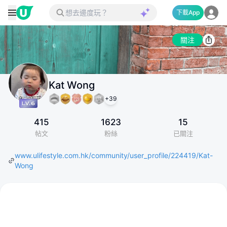
下載App
關注
Kat Wong
+
39
415
1623
15
帖文
粉絲
已關注
www.ulifestyle.com.hk/community/user_profile/224419/Kat-
Wong