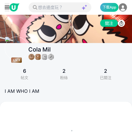
下載App
關注
Cola Mil
6
2
2
帖文
粉絲
已關注
I AM WHO I AM