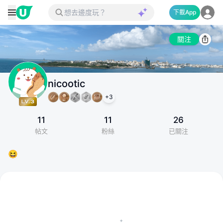
下載App
關注
nicootic
+
3
11
11
26
帖文
粉絲
已關注
😆