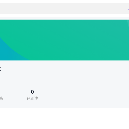
z
0
0
絲
已關注