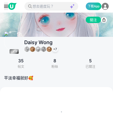
下載App
關注
Daisy Wong
+
7
35
8
5
帖文
粉絲
已關注
平淡幸福就好🥰