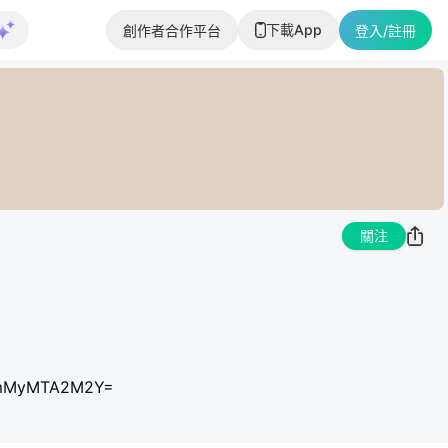
下載App
創作者合作平台
登入/註冊
關注
d=YmMyMTA2M2Y=