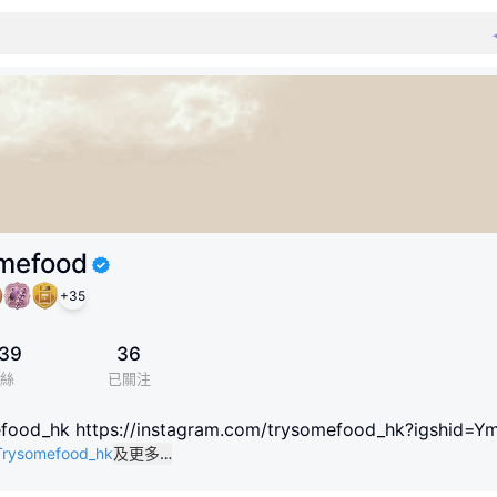
mefood
+
35
39
36
絲
已關注
mefood_hk https://instagram.com/trysomefood_hk?igshi
/Trysomefood_hk
及更多…