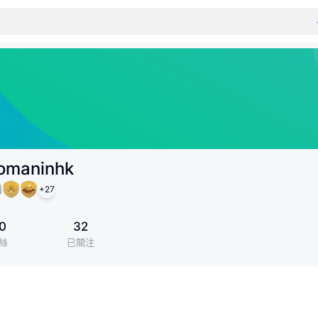
omaninhk
+
27
0
32
絲
已關注