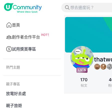
首頁
創作者合作平台
試用獎賞專區
thatw
熱門主題
170
4
親子專區
帖文
粉
放電好去處
親子旅遊