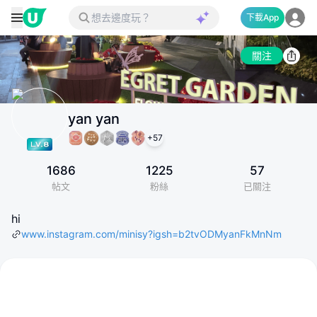
下載App
關注
yan yan
+
57
1686
1225
57
帖文
粉絲
已關注
hi
www.instagram.com/minisy?igsh=b2tvODMyanFkMnNm