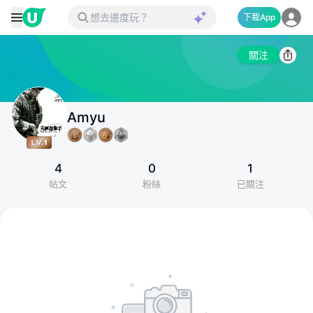
下載App
關注
Amyu
4
0
1
帖文
粉絲
已關注