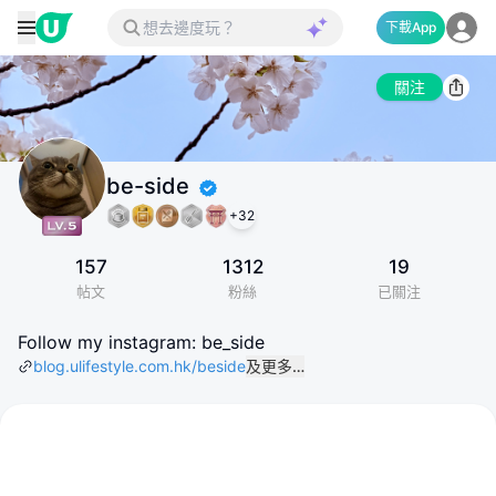
下載App
關注
be-side
+
32
157
1312
19
帖文
粉絲
已關注
Follow my instagram: be_side
blog.ulifestyle.com.hk/beside
及更多…